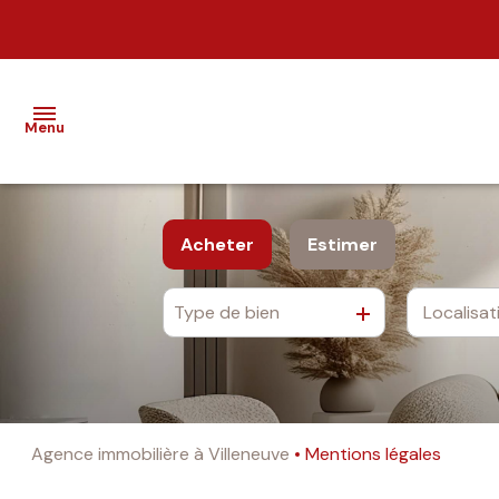
Menu
nos
Acheter
Estimer
biens
Type de bien
estimation
De l'ancien
alerte
e-
mail
Agence immobilière à Villeneuve
Mentions légales
notre