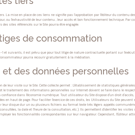
es tiers
tiers. La mise en place de ces liens ne signifie pas l'approbation par l'éditeur du contenu 
e à jour, ou l'exhaustivité de leur contenu ; leur accès et bon fonctionnement technique. Par c
rs des sites référencés sur le Site pourra être engagée.
litiges de consommation
 suivants, il est prévu que pour tout litige de nature contractuelle portant sur l'exécuti
e Consommateur pourra recourir gratuitement à la médiation.
ée et des données personnelles
 de leur visite sur le Site. Cette collecte permet : L'établissement de statistiques générales 
 et le traitement des informations personnelles sur Internet doivent se faire dans le resp
 confiance dans l'économie numérique. Tout utilisateur du Site dispose d'un droit d'accès,
es en haut de page. Pour faciliter l'exercice de ces droits, les Utilisateurs du Site peuvent
r leur disque dur un ou plusieurs fichiers au format texte très légers appelés communément
ges consultées, la date et l'heure de la consultation, etc.). Ils permettent d'identifier les v
nt employer les fonctionnalités correspondantes sur leur navigateur. Cependant, l'Editeur atti