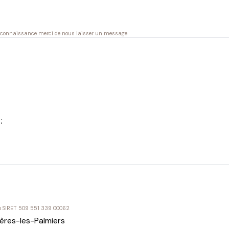
re connaissance merci de nous laisser un message
;
ro SIRET 509 551 339 00062
ères-les-Palmiers