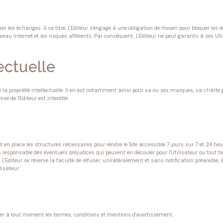
ser les échanges. A ce titre, L'Editeur s'engage à une obligation de moyen pour bloquer les
eau Internet et les risques afférents. Par conséquent, L'Editeur ne peut garantir à ses Uti
ectuelle
de la propriété intellectuelle. Il en est notamment ainsi pour sa ou ses marques, sa charte 
e de l'Editeur est interdite.
met en place les structures nécessaires pour rendre le Site accessible 7 jours sur 7 et 24
esponsable des éventuels préjudices qui peuvent en découler pour l'Utilisateur ou tout tie
diteur se réserve la faculté de refuser, unilatéralement et sans notification préalable, à t
isateur.
ender à tout moment les termes, conditions et mentions d'avertissement.