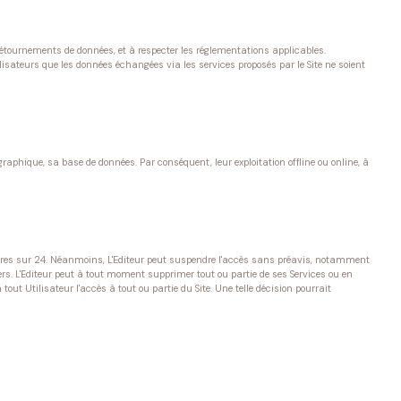
 détournements de données, et à respecter les réglementations applicables.
lisateurs que les données échangées via les services proposés par le Site ne soient
graphique, sa base de données. Par conséquent, leur exploitation offline ou online, à
 heures sur 24. Néanmoins, L'Editeur peut suspendre l'accès sans préavis, notamment
rs. L'Editeur peut à tout moment supprimer tout ou partie de ses Services ou en
out Utilisateur l'accès à tout ou partie du Site. Une telle décision pourrait