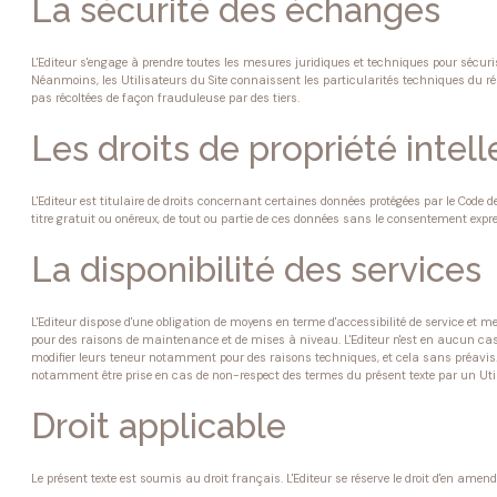
La sécurité des échanges
L'Editeur s'engage à prendre toutes les mesures juridiques et techniques pour sécuri
Néanmoins, les Utilisateurs du Site connaissent les particularités techniques du rés
pas récoltées de façon frauduleuse par des tiers.
Les droits de propriété intell
L'Editeur est titulaire de droits concernant certaines données protégées par le Code 
titre gratuit ou onéreux, de tout ou partie de ces données sans le consentement express
La disponibilité des services
L'Editeur dispose d'une obligation de moyens en terme d'accessibilité de service et 
pour des raisons de maintenance et de mises à niveau. L'Editeur n'est en aucun cas r
modifier leurs teneur notamment pour des raisons techniques, et cela sans préavis. L'E
notamment être prise en cas de non-respect des termes du présent texte par un Util
Droit applicable
Le présent texte est soumis au droit français. L'Editeur se réserve le droit d'en am