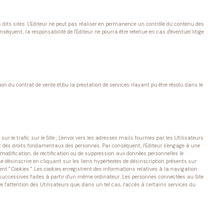
des dits sites. L'Editeur ne peut pas réaliser en permanence un contrôle du contenu des
onséquent, la responsabilité de l'Editeur ne pourra être retenue en cas d'éventuel litige
on du contrat de vente et/ou la prestation de services n'ayant pu être résolu dans le
sur le trafic sur le Site ; L'envoi vers les adresses mails fournies par les Utilisateurs
ect des droits fondamentaux des personnes. Par conséquent, l'Editeur s'engage à une
 modification, de rectification ou de suppression aux données personnelles le
 se désinscrire en cliquant sur les liens hypertextes de désinscription présents sur
 " Cookies ". Les cookies enregistrent des informations relatives à la navigation
isites successives faites à partir d'un même ordinateur. Les personnes connectées au Site
re l'attention des Utilisateurs que, dans un tel cas, l'accès à certains services du