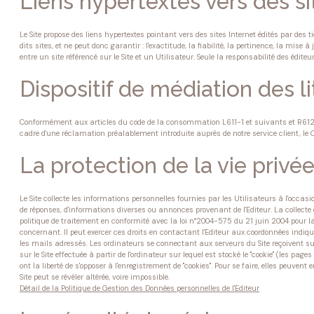
Liens hypertextes vers des sit
Le Site propose des liens hypertextes pointant vers des sites Internet édités par des 
dits sites, et ne peut donc garantir : l'exactitude, la fiabilité, la pertinence, la mis
entre un site référencé sur le Site et un Utilisateur. Seule la responsabilité des éditeu
Dispositif de médiation des 
Conformément aux articles du code de la consommation L611-1 et suivants et R612-1 et
cadre d'une réclamation préalablement introduite auprès de notre service client, l
La protection de la vie priv
Le Site collecte les informations personnelles fournies par les Utilisateurs à l'occasion
de réponses, d'informations diverses ou annonces provenant de l'Editeur. La collecte
politique de traitement en conformité avec la loi n°2004-575 du 21 juin 2004 pour la
concernant. Il peut exercer ces droits en contactant l'Editeur aux coordonnées indiqué
les mails adressés. Les ordinateurs se connectant aux serveurs du Site reçoivent su
sur le Site effectuée à partir de l'ordinateur sur lequel est stocké le "cookie" (les pa
ont la liberté de s'opposer à l'enregistrement de "cookies". Pour se faire, elles peuve
Site peut se révéler altérée, voire impossible.
Détail de la Politique de Gestion des Données personnelles de l'Editeur