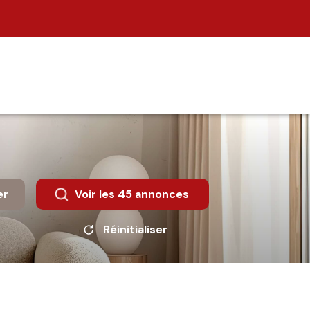
er
Voir les
45
annonces
Réinitialiser