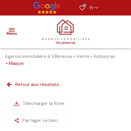
0
Fr
Menu
Agence immobilière à Villeneuve
Vente
Ambeyrac
nos
Maison
biens
estimation
Retour aux résultats
alerte
e-
Télécharger la fiche
mail
Partager ce bien
notre