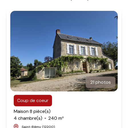
agence
contact
21 photos
Coup de coeur
Maison 8 pièce(s)
4 chambre(s)
240 m²
Saint-Rémy (12200)