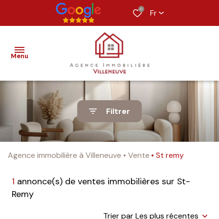
0
Fr
Menu
nos
Filtrer
biens
estimation
Agence immobilière à Villeneuve
Vente
St remy
alerte
e-
1
annonce(s) de ventes immobilières sur St-
mail
Remy
notre
Trier par Les plus récentes