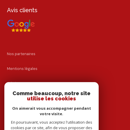
Avis clients
Nos partenaires
Mentions légales
Admin
Comme beaucoup, notre site
utilise les cookies
Nos honoraires
On aimerait vous accompagner pendant
Politique RGPD
votre visite.
En poursuivant, vous acceptez l'utilisation des
cookies par ce site, afin de vous proposer des
Cookies