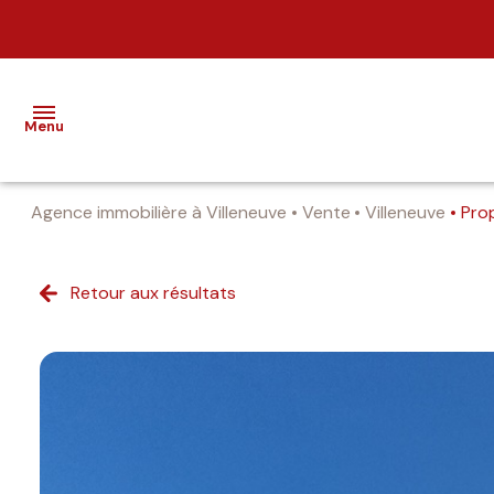
Menu
Agence immobilière à Villeneuve
Vente
Villeneuve
Pro
nos
biens
Retour aux résultats
estimation
alerte
e-
mail
notre