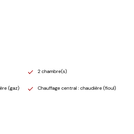
) et quatre T4 (3 chambres)
dispose d'une cave.
. Trois fosses septiques.
2 chambre(s)
ère (gaz)
Chauffage central : chaudière (fioul)