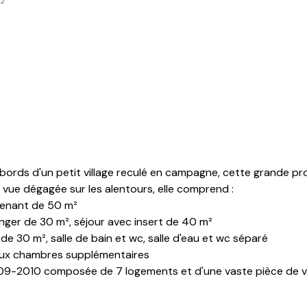
²
bords d'un petit village reculé en campagne, cette grande pro
e vue dégagée sur les alentours, elle comprend :
tenant de 50 m²
nger de 30 m², séjour avec insert de 40 m²
de 30 m², salle de bain et wc, salle d'eau et wc séparé
 deux chambres supplémentaires
09-2010 composée de 7 logements et d'une vaste pièce de vie
fferie et wc, pièce commune avec accès sur la terrasse pour 