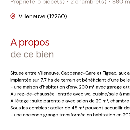
Propriete
5 pièce(s)
2 chambre(s)
880 m
Villeneuve (12260)
A propos
de ce bien
Située entre Villeneuve, Capdenac-Gare et Figeac, aux a
Implantée sur 7.7 ha de terrain et bénéficiant d'une bell
- une maison d'habitation d'env. 200 m² avec garage at
Au rez-de-chaussée : entrée avec wc, cuisine/salle à ma
A l'étage : suite parentale avec salon de 20 m², chambre 
Sous les combles : atelier de 45 m² pouvant accueillir
- une ancienne grange transformée en habitation en 20
m²
Au rez-de chaussée : atelier de 80 m², garage avec chau