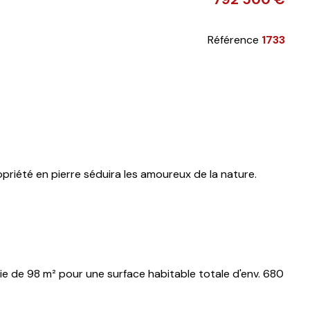
Référence
1733
priété en pierre séduira les amoureux de la nature.
 de 98 m² pour une surface habitable totale d'env. 680
profiter des magnifiques couchers du soleil