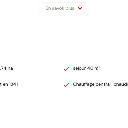
ieur sur le pignon du bâti (côté maison), deux T5 (4 chambres
En savoir plus
ons d'eau, d'électricité, de chauffage et d'eau chaude, et 
ystèmes de chauffage central gaz et fioul avec cuves enterrées
7,74 ha
séjour 40 m²
t en 1841
Chauffage central : chaudi