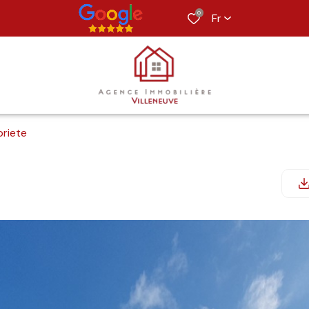
0
Fr
priete