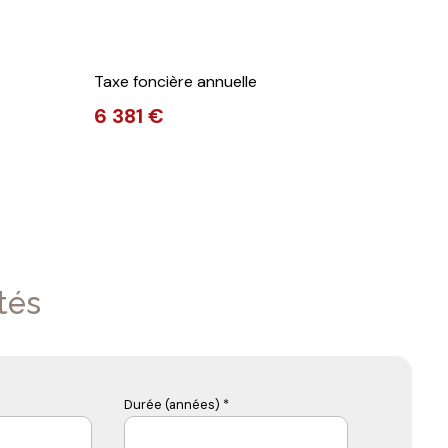
Taxe foncière annuelle
6 381 €
tés
Durée (années) *