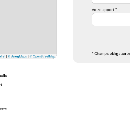
Votre apport *
* Champs obligatoire
flet
|
©
Maps
|
© OpenStreetMap
Jawg
elle
re
oste