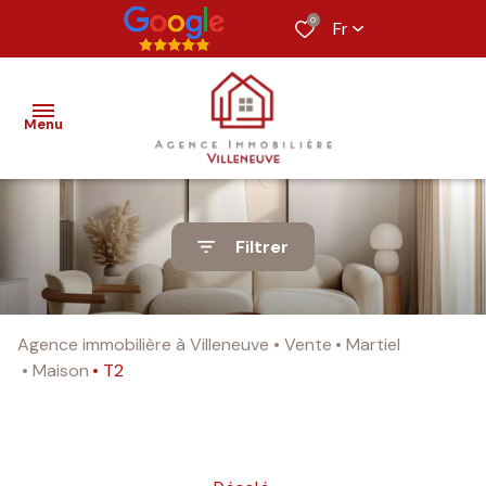
0
Fr
Menu
nos
Filtrer
biens
estimation
Agence immobilière à Villeneuve
Vente
Martiel
alerte
Maison
T2
e-
mail
notre