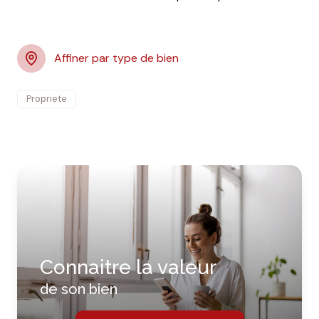
agence
contact
Affiner par type de bien
Propriete
Connaitre la valeur
de son bien