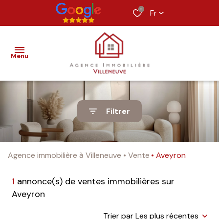
0
Fr
Menu
nos
Filtrer
biens
estimation
Agence immobilière à Villeneuve
Vente
Aveyron
alerte
e-
1
annonce(s) de ventes immobilières sur
mail
Aveyron
notre
Trier par Les plus récentes